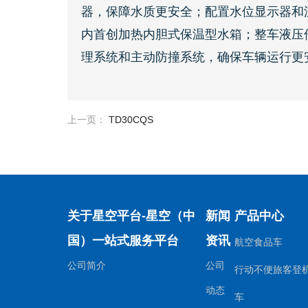
器，保障水质更安全；配置水位显示器和
内首创加热内胆式保温型水箱；整车液压
理系统和主动防撞系统，确保车辆运行更
上一页：
TD30CQS
关于星空平台-星空（中
新闻
产品中心
国）一站式服务平台
资讯
航空食品车
公司简介
公司
行动不便旅客登
动态
车