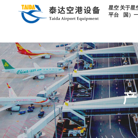
星空平台
星空
关于星
平台
国）