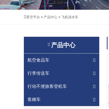
星空平台
>
产品中心
>
飞机清水车
产品中心
航空食品车
行李传送车
行动不便旅客登机车
客梯车