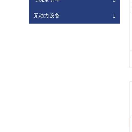
无动力设备