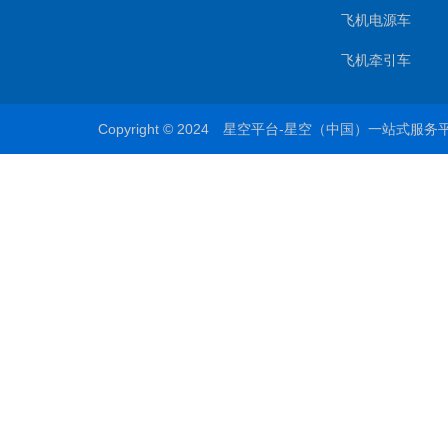
飞机电源车
飞机牵引车
Copyright © 2024 星空平台-星空（中国）一站式