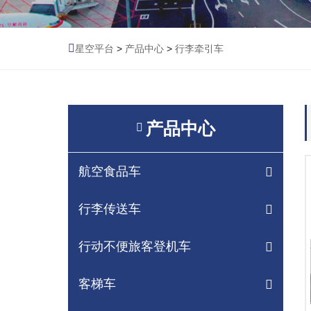
星空平台
>
产品中心
>
行李牵引车
产品中心
航空食品车
行李传送车
行动不便旅客登机车
客梯车