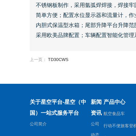
不锈钢板制作，采用氩弧焊焊接，焊接牢
简单方便；配置水位显示器和流量计，作
内胆式保温型水箱；尾部升降平台升降范
采用欧美品牌配置；车辆配置智能化管理
上一页：
TD30CWS
关于星空平台-星空（中
新闻
产品中心
国）一站式服务平台
资讯
航空食品车
公司简介
公司
行动不便旅客登
动态