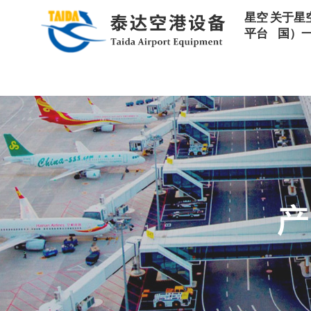
星空平台
星空
关于星
平台
国）