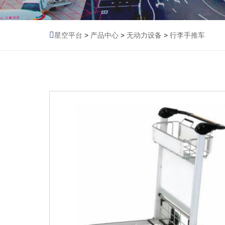
星空平台
>
产品中心
>
无动力设备
>
行李手推车