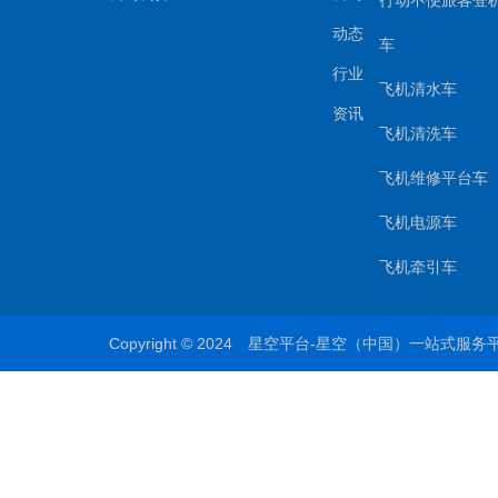
动态
车
行业
飞机清水车
资讯
飞机清洗车
飞机维修平台车
飞机电源车
飞机牵引车
Copyright © 2024 星空平台-星空（中国）一站式