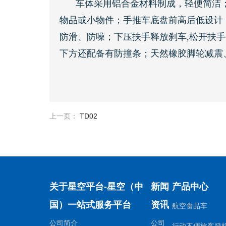
车体采用铝合金材料制成，轻便简洁
物品或小物件；手推车底盘前高后低设计
防滑、防噪；下压扶手释放刹车,松开扶手
下方还配备有防撞条；天然橡胶脚轮减震
上一页：
TD02
关于星空平台-星空（中
新闻
产品中心
国）一站式服务平台
资讯
航空食品车
公司简介
公司
行动不便旅客登