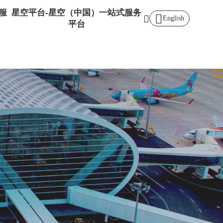
服
星空平台-星空（中国）一站式服务
English
平台