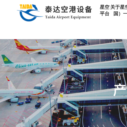
星空平台
星空
关于星
平台
国）