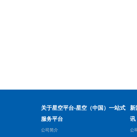
关于星空平台-星空（中国）一站式
新
服务平台
讯
公司简介
公