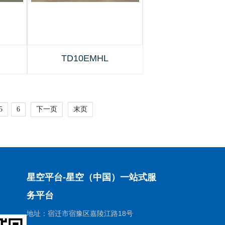
TD10EMHL
5
6
下一页
末页
星空平台-星空（中国）一站式服
务平台
地址：宿迁市宿豫区嘉陵江路18号