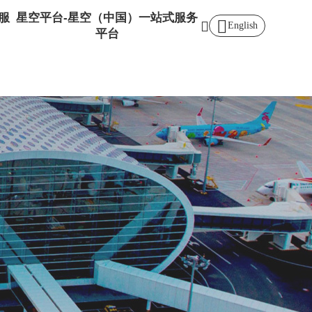
服
星空平台-星空（中国）一站式服务
English
平台