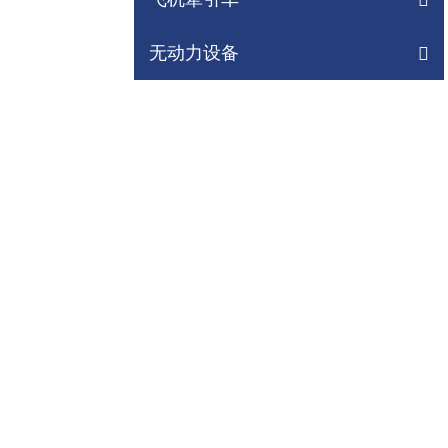
无动力设备